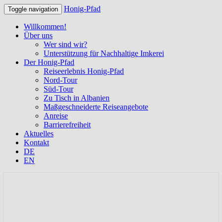
Honig-Pfad
Toggle navigation
Willkommen!
Über uns
Wer sind wir?
Unterstützung für Nachhaltige Imkerei
Der Honig-Pfad
Reiseerlebnis Honig-Pfad
Nord-Tour
Süd-Tour
Zu Tisch in Albanien
Maßgeschneiderte Reiseangebote
Anreise
Barrierefreiheit
Aktuelles
Kontakt
DE
EN
Albanien entdecken auf den Spuren der
Honig-Pfad
Bienen