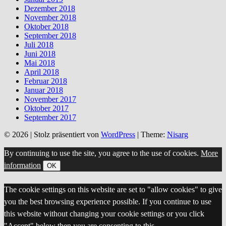
Dezember 2018
November 2018
Oktober 2018
September 2018
Juli 2018
Juni 2018
Mai 2018
April 2018
Februar 2018
Januar 2018
November 2017
Oktober 2017
September 2017
© 2026
|
Stolz präsentiert von
WordPress
|
Theme:
Nisarg
By continuing to use the site, you agree to the use of cookies.
More
information
OK
The cookie settings on this website are set to "allow cookies" to give
you the best browsing experience possible. If you continue to use
this website without changing your cookie settings or you click
"Accept" below then you are consenting to this.