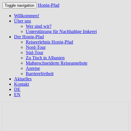
Honig-Pfad
Toggle navigation
Willkommen!
Über uns
Wer sind wir?
Unterstützung für Nachhaltige Imkerei
Der Honig-Pfad
Reiseerlebnis Honig-Pfad
Nord-Tour
Süd-Tour
Zu Tisch in Albanien
Maßgeschneiderte Reiseangebote
Anreise
Barrierefreiheit
Aktuelles
Kontakt
DE
EN
Albanien entdecken auf den Spuren der
Honig-Pfad
Bienen